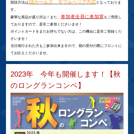
18ホールズ、ダブルペリア方式
競技方法は
となっておりま
す。
参加者全員に参加賞
豪華な賞品が盛り沢山！また、
もご用意し
ておりますので、是非ご参加くださいませ！
ポイントカードをまだお持ちでない方は、この機会に是非ご登録くだ
さいませ！
当日発行された方もご参加出来ますので、朝の受付の際にフロントに
てお伝えくださいませ。
2023年 今年も開催します！【秋
のロングランコンペ】