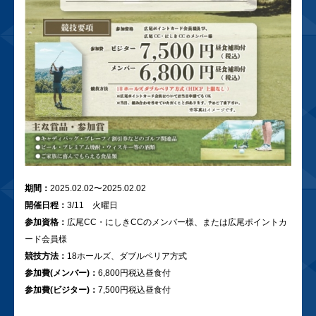
期間：
2025.02.02〜2025.02.02
開催日程：
3/11 火曜日
参加資格：
広尾CC・にしきCCのメンバー様、または広尾ポイントカ
ード会員様
競技方法：
18ホールズ、ダブルペリア方式
参加費(メンバー)：
6,800円税込昼食付
参加費(ビジター)：
7,500円税込昼食付