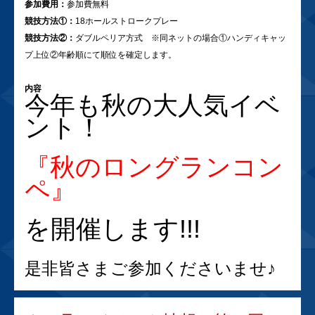
参加費用：
参加費無料
競技方法①：
18ホールストロークプレー
競技方法②：
ダブルペリア方式 ※同ネットの場合①ハンディキャッ
プ上位②年齢順にて順位を確定します。
内容
今年も秋の大人気イベ
ント！
『秋のロングランコン
ペ』
を開催します!!!
是非皆さまご参加くださいませ♪