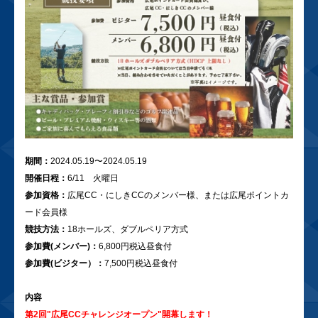
期間：
2024.05.19〜2024.05.19
開催日程：
6/11 火曜日
参加資格：
広尾CC・にしきCCのメンバー様、または広尾ポイントカ
ード会員様
競技方法：
18ホールズ、ダブルペリア方式
参加費(メンバー)：
6,800円税込昼食付
参加費(ビジター）：
7,500円税込昼食付
内容
第2回"広尾CCチャレンジオープン"開幕します！