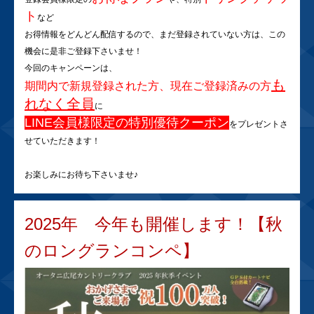
ト
など
お得情報をどんどん配信するので、まだ登録されていない方は、この
機会に是非ご登録下さいませ！
今回のキャンペーンは、
も
期間内で新規登録された方、現在ご登録済みの方
れなく全員
に
LINE会員様限定の特別優待クーポン
をプレゼントさ
せていただきます！
お楽しみにお待ち下さいませ♪
2025年 今年も開催します！【秋
のロングランコンペ】