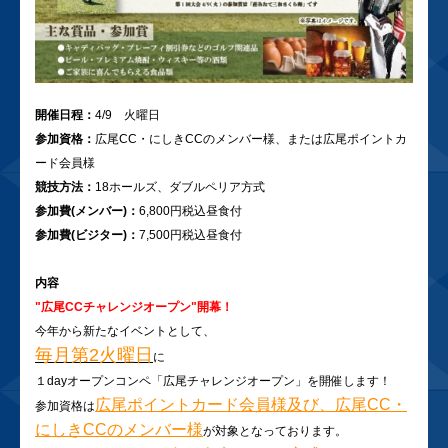
開催日程：
4/9 火曜日
参加資格：
広尾CC・にしきCCのメンバー様、または広尾ポイントカ
ード会員様
競技方法：
18ホールズ、ダブルペリア方式
参加費(メンバー)：
6,800円税込昼食付
参加費(ビジター)：
7,500円税込昼食付
内容
"広尾CCチャレンジオープン"開幕！
今年から新たなイベントとして、
毎月第2火曜日
に
１dayオープンコンペ「広尾チャレンジオープン」を開催します！
広尾ポイントカード会員様及び、広尾CC・
参加資格は
にしきCCのメンバー様
が対象となっております。