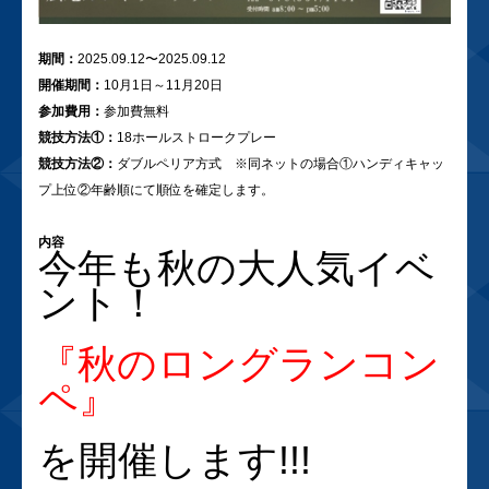
期間：
2025.09.12〜2025.09.12
開催期間：
10月1日～11月20日
参加費用：
参加費無料
競技方法①：
18ホールストロークプレー
競技方法②：
ダブルペリア方式 ※同ネットの場合①ハンディキャッ
プ上位②年齢順にて順位を確定します。
内容
今年も秋の大人気イベ
ント！
『秋のロングランコン
ペ』
を開催します!!!