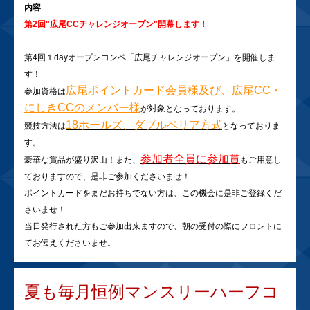
内容
第2回"広尾CCチャレンジオープン"開幕します！
第4回１dayオープンコンペ「広尾チャレンジオープン」を開催しま
す！
広尾ポイントカード会員様及び、広尾CC・
参加資格は
にしきCCのメンバー様
が対象となっております。
18ホールズ、ダブルペリア方式
競技方法は
となっておりま
す。
参加者全員に参加賞
豪華な賞品が盛り沢山！また、
もご用意し
ておりますので、是非ご参加くださいませ！
ポイントカードをまだお持ちでない方は、この機会に是非ご登録くだ
さいませ！
当日発行された方もご参加出来ますので、朝の受付の際にフロントに
てお伝えくださいませ。
夏も毎月恒例マンスリーハーフコ