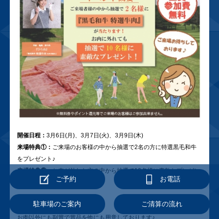
開催日程：
3月6日(月)、3月7日(火)、3月9日(木)
来場特典①：
ご来場のお客様の中から抽選で2名の方に特選黒毛和牛
をプレゼント♪
来場特典②：
お肉が外れた方の中から抽選で10名様に素敵なプレゼン
ご予約
お電話
ト♪
駐車場のご案内
ご清算の流れ
内容
お肉以外にも副賞で賞品を他にも用意しております♪